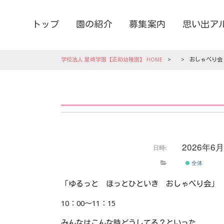
トップ
園の紹介
募集案内
思い出ア
学校法人 星崎学園【正和幼稚園】 HOME
>
>
おしゃべり会
2026年6
日時:
全体
「ゆるっと ほっとひといき おしゃべり会」
10：00～11：15
みんなはこんな時どうしてる？といった