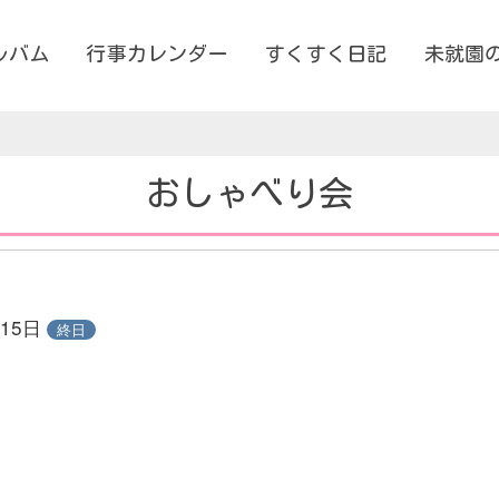
ルバム
行事カレンダー
すくすく日記
未就園
おしゃべり会
月15日
終日