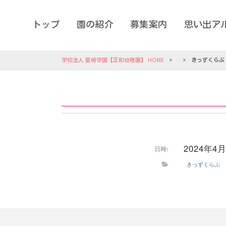
トップ
園の紹介
募集案内
思い出ア
学校法人 星崎学園【正和幼稚園】 HOME
>
>
きっずくらぶ
2024年4
日時:
きっずくらぶ