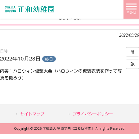
学校法人 星崎学園【正和幼稚園】 HOME
>
>
きっずくらぶ
MENU
きっずくらぶ
2022/09/26
日時:
2022年10月28日
終日
内容：ハロウィン仮装大会（ハロウィンの仮装衣装を作って写
真を撮ろう）
サイトマップ
プライバシーポリシー
Copyright © 2026 学校法人 星崎学園【正和幼稚園】 All rights Reserved.