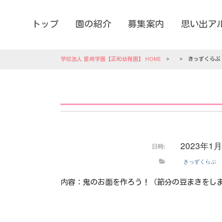
トップ
園の紹介
募集案内
思い出ア
学校法人 星崎学園【正和幼稚園】 HOME
>
>
きっずくらぶ
2023年1
日時:
きっずくらぶ
内容：鬼のお面を作ろう！（節分の豆まきをし