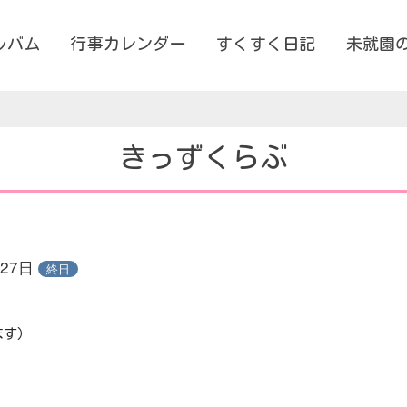
ルバム
行事カレンダー
すくすく日記
未就園
きっずくらぶ
月27日
終日
ます）