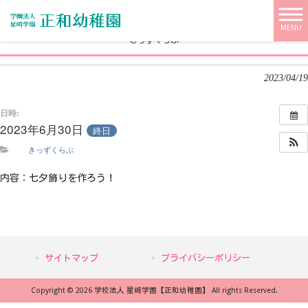
学校法人 星崎学園【正和幼稚園】 HOME
>
>
きっずくらぶ
MENU
きっずくらぶ
2023/04/19
日時:
2023年6月30日
終日
きっずくらぶ
内容：七夕飾りを作ろう！
サイトマップ
プライバシーポリシー
Copyright © 2026 学校法人 星崎学園【正和幼稚園】 All rights Reserved.