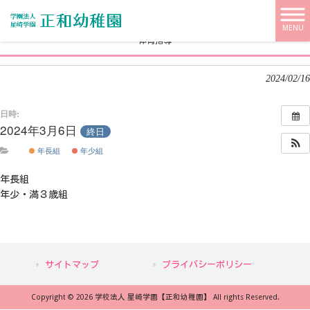
学校法人 星崎学園【正和幼稚園】 HOME
>
>
体育指導
MENU
体育指導
2024/02/16
日時:
2024年3月6日
終日
年長組
年少組
年長組
年少・満３歳組
サイトマップ
プライバシーポリシー
Copyright © 2026 学校法人 星崎学園【正和幼稚園】 All rights Reserved.