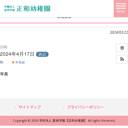
学校法人 星崎学園【正和幼稚園】 HOME
>
>
体育指導
MENU
体育指導
2024/03/22
日時:
2024年4月17日
終日
年長組
年長
サイトマップ
プライバシーポリシー
Copyright © 2026 学校法人 星崎学園【正和幼稚園】 All rights Reserved.