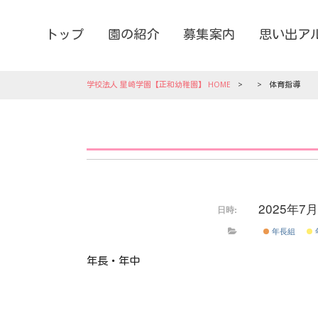
トップ
園の紹介
募集案内
思い出ア
学校法人 星崎学園【正和幼稚園】 HOME
>
>
体育指導
2025年7
日時:
年長組
年長・年中