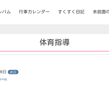
ルバム
行事カレンダー
すくすく日記
未就園
体育指導
月9日
終日
年中組