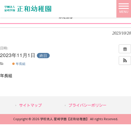
学校法人 星崎学園【正和幼稚園】 HOME
>
>
体育指導
MENU
体育指導
2023/10/20
日時:
2023年11月1日
終日
年長組
年長組
サイトマップ
プライバシーポリシー
Copyright © 2026 学校法人 星崎学園【正和幼稚園】 All rights Reserved.