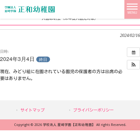
学校法人 星崎学園【正和幼稚園】 HOME
>
>
入園説明会（来年度入園児対象）
MENU
入園説明会（来年度入園児対象）
2024/02/16
日時:
2024年3月4日
終日
現在、みどり組に在園されている園児の保護者の方は出席の必
要はありません。
サイトマップ
プライバシーポリシー
Copyright © 2026 学校法人 星崎学園【正和幼稚園】 All rights Reserved.