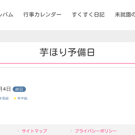
ルバム
行事カレンダー
すくすく日記
未就園
芋ほり予備日
1月4日
終日
年長組
年中組
サイトマップ
プライバシーポリシー