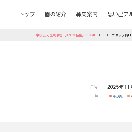
トップ
園の紹介
募集案内
思い出ア
学校法人 星崎学園【正和幼稚園】 HOME
>
>
芋ほり予備日
2025年1
日時:
年少組