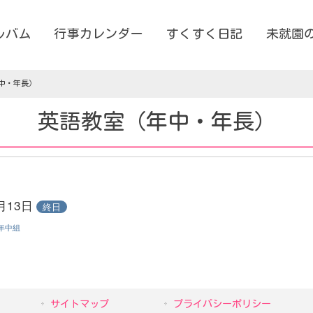
ルバム
行事カレンダー
すくすく日記
未就園
中・年長）
英語教室（年中・年長）
0月13日
終日
年中組
サイトマップ
プライバシーポリシー