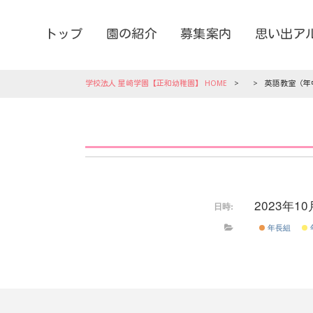
トップ
園の紹介
募集案内
思い出ア
学校法人 星崎学園【正和幼稚園】 HOME
>
>
英語教室（年
2023年1
日時:
年長組