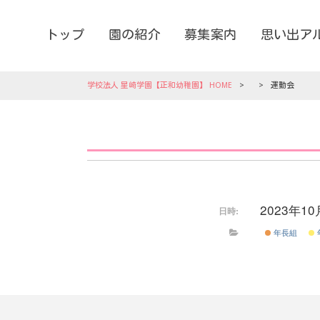
トップ
園の紹介
募集案内
思い出ア
学校法人 星崎学園【正和幼稚園】 HOME
>
>
運動会
2023年1
日時:
年長組