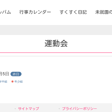
ルバム
行事カレンダー
すくすく日記
未就園
運動会
0月5日
終日
年中組
年少組
サイトマップ
プライバシーポリシー