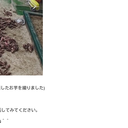
穫したお芋を撮りました)
話してみてください。
ね＾＾