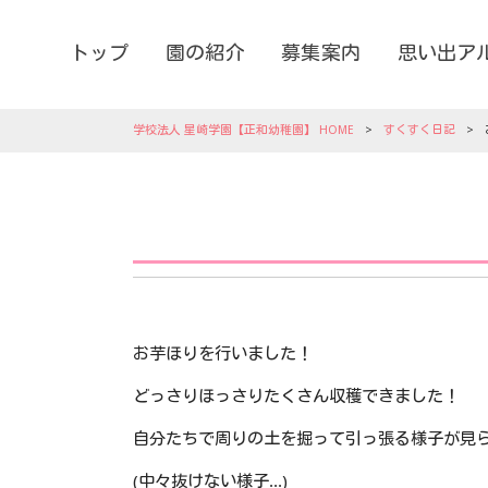
トップ
園の紹介
募集案内
思い出ア
学校法人 星崎学園【正和幼稚園】 HOME
>
すくすく日記
>
お芋ほりを行いました！
どっさりほっさりたくさん収穫できました！
自分たちで周りの土を掘って引っ張る様子が見
(中々抜けない様子...)