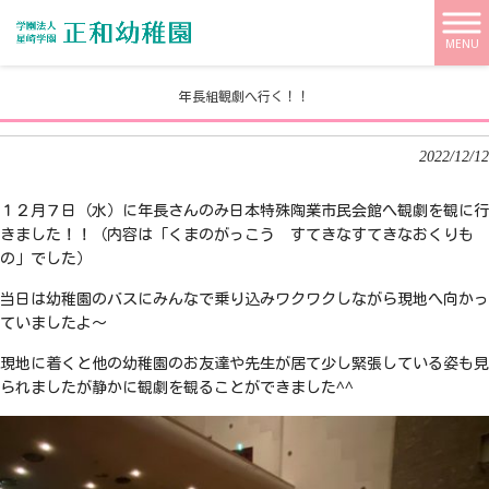
学校法人 星崎学園【正和幼稚園】 HOME
>
新着情報
>
年長組観劇へ行く！！
MENU
年長組観劇へ行く！！
2022/12/12
１２月７日（水）に年長さんのみ日本特殊陶業市民会館へ観劇を観に行
きました！！（内容は「くまのがっこう すてきなすてきなおくりも
の」でした）
当日は幼稚園のバスにみんなで乗り込みワクワクしながら現地へ向かっ
ていましたよ〜
現地に着くと他の幼稚園のお友達や先生が居て少し緊張している姿も見
られましたが静かに観劇を観ることができました^^