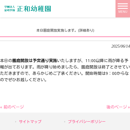
学校法人 星崎学園【正和幼稚園】 HOME
>
新着情報
>
本日園庭開放実施します。(詳細あり)
MENU
本日園庭開放実施します。(詳細あり)
2025/06/14
本日の
園庭開放は予定通り実施
いたしますが、11:00以降に雨が降る予
報が出ております。雨が降り始めましたら、園庭開放は終了とさせてい
ただきますので、あらかじめご了承ください。開始時間は9：00からな
のでぜひお越しください。
« 前のページ
後のページ »
サイトマップ
プライバシーポリシー