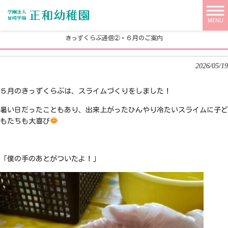
学校法人 星崎学園【正和幼稚園】 HOME
>
未就園の方はこちら
>
きっずくらぶ通信②・６月のご案内
MENU
きっずくらぶ通信②・６月のご案内
2026/05/19
５月のきっずくらぶは、
スライムづくりをしました！
暑い日だったこともあり、出来上がったひんやり冷たいスライムに子ど
もたちも大喜び
「僕の手のあとがついたよ！」