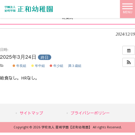
学校法人 星崎学園【正和幼稚園】 HOME
>
>
終業式
MENU
終業式
2024/12/19
日時:
2025年3月24日
終日
年長組
年中組
年少組
満３歳組
給食なし。HRなし。
サイトマップ
プライバシーポリシー
Copyright © 2026 学校法人 星崎学園【正和幼稚園】 All rights Reserved.