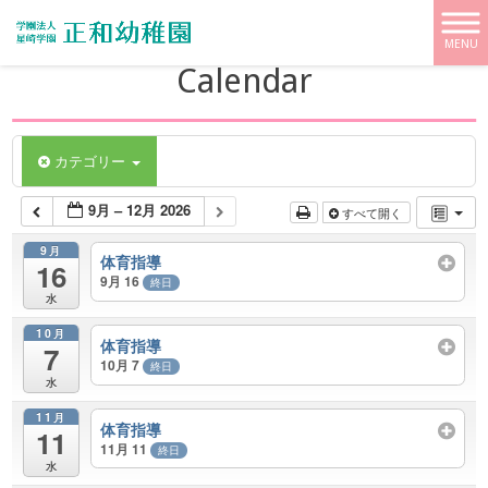
学校法人 星崎学園【正和幼稚園】 HOME
>
Calendar
MENU
Calendar
カテゴリー
9月 – 12月 2026
すべて開く
9月
体育指導
16
9月 16
終日
水
10月
体育指導
7
10月 7
終日
水
11月
体育指導
11
11月 11
終日
水